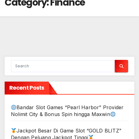
Category:
Finance
Recent Posts
Bandar Slot Games “Pearl Harbor” Provider
Nolimit City & Bonus Spin hingga Maxwin
Jackpot Besar Di Game Slot “GOLD BLITZ”
Dengan Peluang Jackpot Tinggi