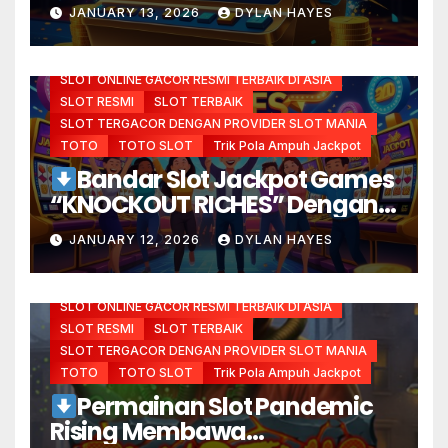
Jackpot Tinggi
JANUARY 13, 2026
DYLAN HAYES
SLOT GACOR
Slot Gacor Maxwin Sensasional
Permainan Slot Pandemic Rising Membawa
Kemenangan Besar
SLOT GACOR MUDAH MAXWIN
SLOT JACKPOT
PG SOFT
PRAGMATIC PLAY
SLOT MAXWIN
REKOMENDASI PERMAINAN TERBAIK SLOT
SLOT ONLINE GACOR RESMI TERBAIK DI ASIA
SITUS BEBTOTO PROVIDER SLOT TERLENGKAP 2025
SLOT RESMI
SLOT TERBAIK
SITUS SERVER THAILAND
SLOT TERGACOR DENGAN PROVIDER SLOT MANIA
SITUS SERVER THAILAND TERGACOR
TOTO
TOTO SLOT
Trik Pola Ampuh Jackpot
SITUS SLOT TERGACOR BESERTA PROVIDER SLOT
Bandar Slot Jackpot Games
TERLENGKAP
“KNOCKOUT RICHES” Dengan
Situs Slot Tergacor Dengan Pola Terjitu Mudah Maxwin
SLOT DEPOSIT PULSA TANPA POTONGAN
Peluang Menang Tinggi
JANUARY 12, 2026
DYLAN HAYES
SLOT GACOR
Slot Gacor Maxwin Sensasional
SLOT GACOR MUDAH MAXWIN
SLOT JACKPOT
SLOT MAXWIN
SLOT ONLINE GACOR RESMI TERBAIK DI ASIA
SLOT RESMI
SLOT TERBAIK
SLOT TERGACOR DENGAN PROVIDER SLOT MANIA
TOTO
TOTO SLOT
Trik Pola Ampuh Jackpot
Permainan Slot Pandemic
Rising Membawa