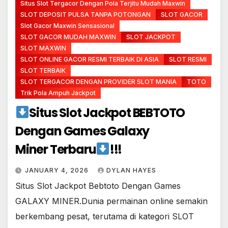
Situs Slot Tergacor Dengan Pola Terjitu Mudah Maxwin
SLOT DEPOSIT PULSA TANPA POTONGAN
SLOT GACOR
Slot Gacor Maxwin Sensasional
SLOT GACOR MUDAH MAXWIN
SLOT JACKPOT
SLOT MAXWIN
SLOT ONLINE GACOR RESMI TERBAIK DI ASIA
SLOT RESMI
SLOT TERBAIK
SLOT TERGACOR DENGAN PROVIDER SLOT MANIA
TOTO
Trik Pola Ampuh Jackpot
Situs Slot Jackpot BEBTOTO
Dengan Games Galaxy
Miner Terbaru
!!!
JANUARY 4, 2026
DYLAN HAYES
Situs Slot Jackpot Bebtoto Dengan Games
GALAXY MINER.Dunia permainan online semakin
berkembang pesat, terutama di kategori SLOT