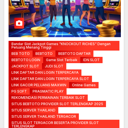
Bandar Slot Jackpot Games "KNOCKOUT RICHES" Dengan
Peluang Menang Tinggi
BEB TOTO
BEBTOTO
BEBTOTO DAFTAR
BEBTOTO LOGIN
Game Slot Terbaik
IDN SLOT
JACKPOT SLOT
JUDI SLOT
LINK DAFTAR DAN LOGIN TERPERCAYA
LINK DAFTAR DAN LOGIN TERPERCAYA SLOT
LINK GACOR PELUANG MAXWIN
Online Games
PG SOFT
PRAGMATIC PLAY
REKOMENDASI PERMAINAN TERBAIK SLOT
SITUS BEBTOTO PROVIDER SLOT TERLENGKAP 2025
SITUS SERVER THAILAND
SITUS SERVER THAILAND TERGACOR
SITUS SLOT TERGACOR BESERTA PROVIDER SLOT
TERLENGKAP