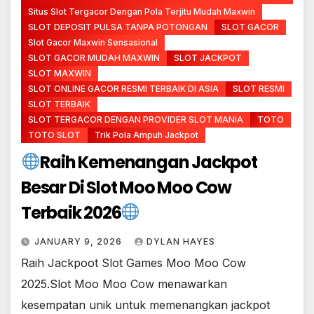
Situs Slot Tergacor Dengan Pola Terjitu Mudah Maxwin
SLOT DEPOSIT PULSA TANPA POTONGAN
SLOT GACOR
Slot Gacor Maxwin Sensasional
SLOT GACOR MUDAH MAXWIN
SLOT JACKPOT
SLOT MAXWIN
SLOT ONLINE GACOR RESMI TERBAIK DI ASIA
SLOT RESMI
SLOT TERBAIK
SLOT TERGACOR DENGAN PROVIDER SLOT MANIA
TOTO
TOTO SLOT
Trik Pola Ampuh Jackpot
Raih Kemenangan Jackpot
Besar Di Slot Moo Moo Cow
Terbaik 2026
JANUARY 9, 2026
DYLAN HAYES
Raih Jackpoot Slot Games Moo Moo Cow
2025.Slot Moo Moo Cow menawarkan
kesempatan unik untuk memenangkan jackpot