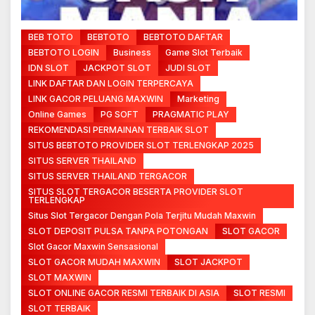
BEB TOTO
BEBTOTO
BEBTOTO DAFTAR
BEBTOTO LOGIN
Business
Game Slot Terbaik
IDN SLOT
JACKPOT SLOT
JUDI SLOT
LINK DAFTAR DAN LOGIN TERPERCAYA
LINK GACOR PELUANG MAXWIN
Marketing
Online Games
PG SOFT
PRAGMATIC PLAY
REKOMENDASI PERMAINAN TERBAIK SLOT
SITUS BEBTOTO PROVIDER SLOT TERLENGKAP 2025
SITUS SERVER THAILAND
SITUS SERVER THAILAND TERGACOR
SITUS SLOT TERGACOR BESERTA PROVIDER SLOT
TERLENGKAP
Situs Slot Tergacor Dengan Pola Terjitu Mudah Maxwin
SLOT DEPOSIT PULSA TANPA POTONGAN
SLOT GACOR
Slot Gacor Maxwin Sensasional
SLOT GACOR MUDAH MAXWIN
SLOT JACKPOT
SLOT MAXWIN
SLOT ONLINE GACOR RESMI TERBAIK DI ASIA
SLOT RESMI
SLOT TERBAIK