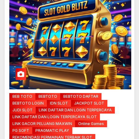
BEB TOTO
BEBTOTO
BEBTOTO DAFTAR
BEBTOTO LOGIN
IDN SLOT
JACKPOT SLOT
JUDI SLOT
LINK DAFTAR DAN LOGIN TERPERCAYA
LINK DAFTAR DAN LOGIN TERPERCAYA SLOT
LINK GACOR PELUANG MAXWIN
Online Games
PG SOFT
PRAGMATIC PLAY
REKOMENDASI PERMAINAN TERBAIK SLOT