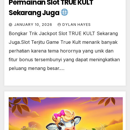
Permainan Slot TRUE KULT
Sekarang Juga
JANUARY 10, 2026
DYLAN HAYES
Bongkar Trik Jackpot Slot TRUE KULT Sekarang
Juga.Slot Terjitu Game True Kult menarik banyak
perhatian karena tema horornya yang unik dan
fitur bonus tersembunyi yang dapat meningkatkan
peluang menang besar.…