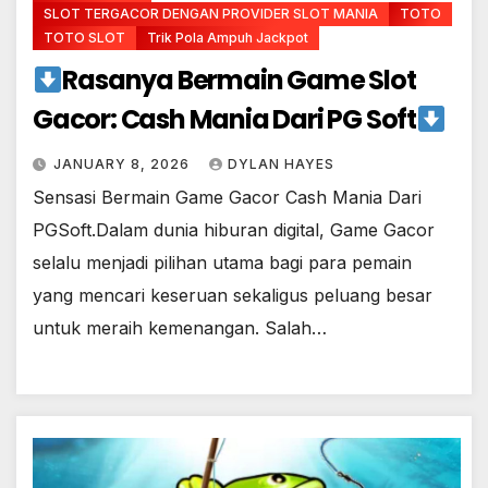
SLOT TERGACOR DENGAN PROVIDER SLOT MANIA
TOTO
TOTO SLOT
Trik Pola Ampuh Jackpot
Rasanya Bermain Game Slot
Gacor: Cash Mania Dari PG Soft
JANUARY 8, 2026
DYLAN HAYES
Sensasi Bermain Game Gacor Cash Mania Dari
PGSoft.Dalam dunia hiburan digital, Game Gacor
selalu menjadi pilihan utama bagi para pemain
yang mencari keseruan sekaligus peluang besar
untuk meraih kemenangan. Salah…