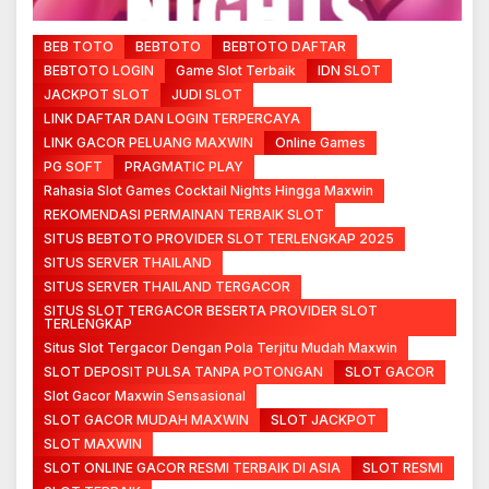
BEB TOTO
BEBTOTO
BEBTOTO DAFTAR
BEBTOTO LOGIN
Game Slot Terbaik
IDN SLOT
JACKPOT SLOT
JUDI SLOT
LINK DAFTAR DAN LOGIN TERPERCAYA
LINK GACOR PELUANG MAXWIN
Online Games
PG SOFT
PRAGMATIC PLAY
Rahasia Slot Games Cocktail Nights Hingga Maxwin
REKOMENDASI PERMAINAN TERBAIK SLOT
SITUS BEBTOTO PROVIDER SLOT TERLENGKAP 2025
SITUS SERVER THAILAND
SITUS SERVER THAILAND TERGACOR
SITUS SLOT TERGACOR BESERTA PROVIDER SLOT
TERLENGKAP
Situs Slot Tergacor Dengan Pola Terjitu Mudah Maxwin
SLOT DEPOSIT PULSA TANPA POTONGAN
SLOT GACOR
Slot Gacor Maxwin Sensasional
SLOT GACOR MUDAH MAXWIN
SLOT JACKPOT
SLOT MAXWIN
SLOT ONLINE GACOR RESMI TERBAIK DI ASIA
SLOT RESMI