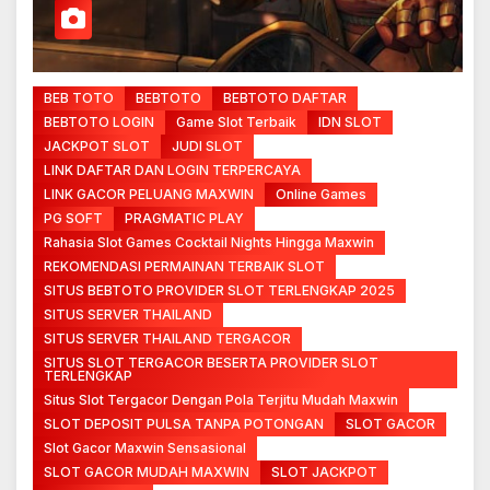
BEB TOTO
BEBTOTO
BEBTOTO DAFTAR
BEBTOTO LOGIN
Game Slot Terbaik
IDN SLOT
JACKPOT SLOT
JUDI SLOT
LINK DAFTAR DAN LOGIN TERPERCAYA
LINK GACOR PELUANG MAXWIN
Online Games
PG SOFT
PRAGMATIC PLAY
Rahasia Slot Games Cocktail Nights Hingga Maxwin
REKOMENDASI PERMAINAN TERBAIK SLOT
SITUS BEBTOTO PROVIDER SLOT TERLENGKAP 2025
SITUS SERVER THAILAND
SITUS SERVER THAILAND TERGACOR
SITUS SLOT TERGACOR BESERTA PROVIDER SLOT
TERLENGKAP
Situs Slot Tergacor Dengan Pola Terjitu Mudah Maxwin
SLOT DEPOSIT PULSA TANPA POTONGAN
SLOT GACOR
Slot Gacor Maxwin Sensasional
SLOT GACOR MUDAH MAXWIN
SLOT JACKPOT