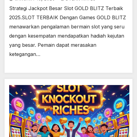
Strategi Jackpot Besar Slot GOLD BLITZ Terbaik
2025.SLOT TERBAIK Dengan Games GOLD BLITZ
menawarkan pengalaman bermain slot yang seru
dengan kesempatan mendapatkan hadiah kejutan
yang besar. Pemain dapat merasakan
ketegangan…