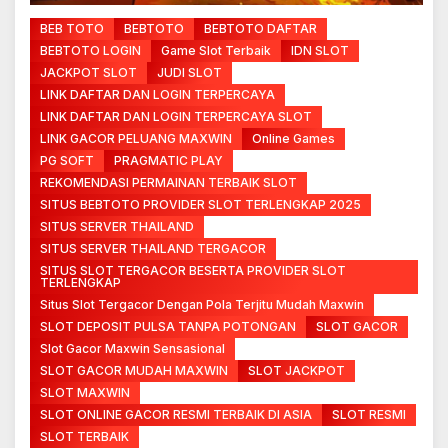
BEB TOTO
BEBTOTO
BEBTOTO DAFTAR
BEBTOTO LOGIN
Game Slot Terbaik
IDN SLOT
JACKPOT SLOT
JUDI SLOT
LINK DAFTAR DAN LOGIN TERPERCAYA
LINK DAFTAR DAN LOGIN TERPERCAYA SLOT
LINK GACOR PELUANG MAXWIN
Online Games
PG SOFT
PRAGMATIC PLAY
REKOMENDASI PERMAINAN TERBAIK SLOT
SITUS BEBTOTO PROVIDER SLOT TERLENGKAP 2025
SITUS SERVER THAILAND
SITUS SERVER THAILAND TERGACOR
SITUS SLOT TERGACOR BESERTA PROVIDER SLOT
TERLENGKAP
Situs Slot Tergacor Dengan Pola Terjitu Mudah Maxwin
SLOT DEPOSIT PULSA TANPA POTONGAN
SLOT GACOR
Slot Gacor Maxwin Sensasional
SLOT GACOR MUDAH MAXWIN
SLOT JACKPOT
SLOT MAXWIN
SLOT ONLINE GACOR RESMI TERBAIK DI ASIA
SLOT RESMI
SLOT TERBAIK