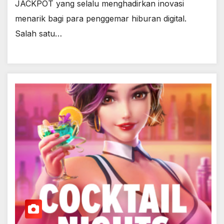
JACKPOT yang selalu menghadirkan inovasi
menarik bagi para penggemar hiburan digital.
Salah satu…