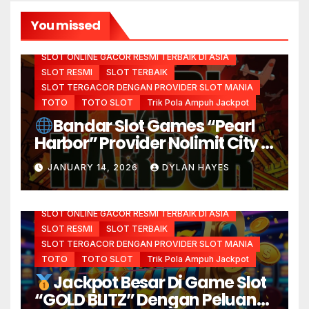
LINK DAFTAR DAN LOGIN TERPERCAYA SLOT
SLOT GACOR
Slot Gacor Maxwin Sensasional
You missed
LINK GACOR PELUANG MAXWIN
Online Games
SLOT GACOR MUDAH MAXWIN
SLOT JACKPOT
PG SOFT
PRAGMATIC PLAY
SLOT MAXWIN
REKOMENDASI PERMAINAN TERBAIK SLOT
SLOT ONLINE GACOR RESMI TERBAIK DI ASIA
SITUS BEBTOTO PROVIDER SLOT TERLENGKAP 2025
SLOT RESMI
SLOT TERBAIK
Bandar Slot Jackpot Games "KNOCKOUT RICHES"
SITUS SERVER THAILAND
SLOT TERGACOR DENGAN PROVIDER SLOT MANIA
Dengan Peluang Menang Tinggi
SITUS SERVER THAILAND TERGACOR
TOTO
TOTO SLOT
Trik Pola Ampuh Jackpot
BEB TOTO
BEBTOTO
BEBTOTO DAFTAR
SITUS SLOT TERGACOR BESERTA PROVIDER SLOT
BEBTOTO LOGIN
Game Slot Terbaik
IDN SLOT
Bandar Slot Games “Pearl
TERLENGKAP
JACKPOT SLOT
JUDI SLOT
Harbor” Provider Nolimit City &
Situs Slot Tergacor Dengan Pola Terjitu Mudah Maxwin
LINK DAFTAR DAN LOGIN TERPERCAYA
SLOT DEPOSIT PULSA TANPA POTONGAN
Bonus Spin hingga Maxwin
LINK DAFTAR DAN LOGIN TERPERCAYA SLOT
JANUARY 14, 2026
DYLAN HAYES
SLOT GACOR
Slot Gacor Maxwin Sensasional
LINK GACOR PELUANG MAXWIN
Online Games
SLOT GACOR MUDAH MAXWIN
SLOT JACKPOT
PG SOFT
PRAGMATIC PLAY
SLOT MAXWIN
REKOMENDASI PERMAINAN TERBAIK SLOT
SLOT ONLINE GACOR RESMI TERBAIK DI ASIA
SITUS BEBTOTO PROVIDER SLOT TERLENGKAP 2025
SLOT RESMI
SLOT TERBAIK
BEB TOTO
BEBTOTO
BEBTOTO DAFTAR
SITUS SERVER THAILAND
SLOT TERGACOR DENGAN PROVIDER SLOT MANIA
BEBTOTO LOGIN
Game Slot Terbaik
IDN SLOT
SITUS SERVER THAILAND TERGACOR
TOTO
TOTO SLOT
Trik Pola Ampuh Jackpot
JACKPOT SLOT
JUDI SLOT
SITUS SLOT TERGACOR BESERTA PROVIDER SLOT
Jackpot Besar Di Game Slot
TERLENGKAP
LINK DAFTAR DAN LOGIN TERPERCAYA
“GOLD BLITZ” Dengan Peluang
Situs Slot Tergacor Dengan Pola Terjitu Mudah Maxwin
LINK DAFTAR DAN LOGIN TERPERCAYA SLOT