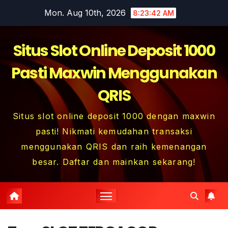
Skip
Mon. Aug 10th, 2026
8:23:43 AM
to
content
Situs Slot Online Deposit 1000
Pasti Maxwin Menggunakan
QRIS
Situs slot online deposit 1000 dengan maxwin
pasti! Nikmati kemudahan transaksi
menggunakan QRIS dan raih kemenangan
besar. Daftar dan mainkan sekarang!